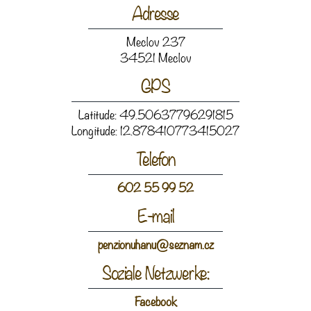
Adresse
Meclov 237
34521 Meclov
GPS
Latitude: 49.50637796291815
Longitude: 12.878410773415027
Telefon
602 55 99 52
E-mail
penzionuhanu@seznam.cz
Soziale Netzwerke:
Facebook